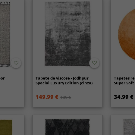
oor
Tapete de viscose - Jodhpur
Tapetes re
Special Luxury Edition (cinza)
Super Soft 
149.99 €
34.99 €
189 €