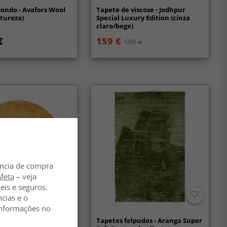
ondo - Avafors Wool
Tapete de viscose - Jodhpur
tureza)
Special Luxury Edition (cinza
claro/bege)
€
159 €
199 €
ência de compra
Meta
– veja
eis e seguros.
ncias e o
 informações no
dondos - Aranga
Tapetes felpudos - Aranga Super