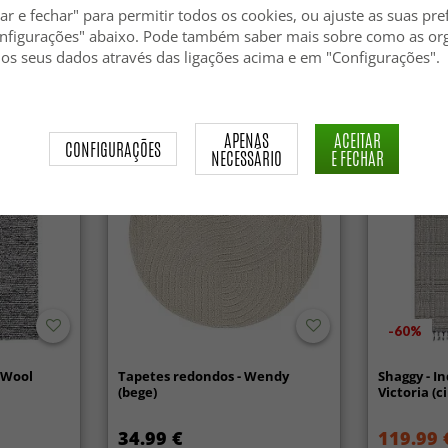
(branco)
Super Soft 
ar e fechar" para permitir todos os cookies, ou ajuste as suas pre
nfigurações" abaixo. Pode também saber mais sobre como as or
24.99 €
34.99 €
 os seus dados através das ligações acima e em "Configurações".
Novidade
APENAS
ACEITAR
CONFIGURAÇÕES
NECESSÁRIO
E FECHAR
-60%
s Wool
Tapetes redondos - Wendy
Shaggy - I
(bege)
Victoria (c
34.99 €
119.99 