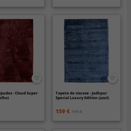
lpudos - Cloud Super
Tapete de viscose - Jodhpur
elho)
Special Luxury Edition (azul)
159 €
199 €