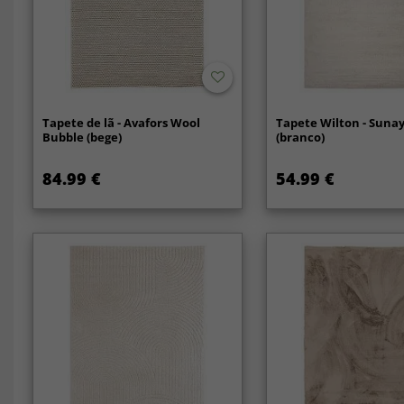
Tapete de lã - Avafors Wool
Tapete Wilton - Sun
Bubble (bege)
(branco)
84.99 €
54.99 €