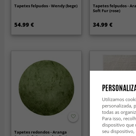
Tapetes felpudos - Wendy (bege)
Tapetes felpudos - Ar
Soft Fur (rose)
54.99 €
34.99 €
PERSONALIZA
Utilizamos cook
personalizada, 
todas as organi
Para isso, recol
-50%
dispositivo que 
seu dispositivo,
Tapetes redondos - Aranga
Tapetes felpudos - Ro