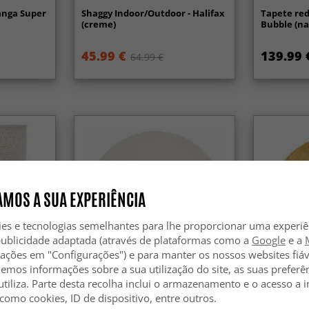
anga Super
Shaggy Indoor/Outdoor - Halifax
Tapete red
(creme)
Bubble (na
45.99 €
139.99 
64.99 €
MOS A SUA EXPERIÊNCIA
ies e tecnologias semelhantes para lhe proporcionar uma experi
publicidade adaptada (através de plataformas como a
Google
e a
zações em "Configurações") e para manter os nossos websites fiáv
hemos informações sobre a sua utilização do site, as suas preferê
utiliza. Parte desta recolha inclui o armazenamento e o acesso a
 como cookies, ID de dispositivo, entre outros.
stock
Tapete redondo - Sunayama
Tapetes re