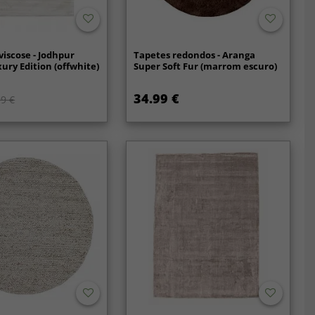
viscose - Jodhpur
Tapetes redondos - Aranga
xury Edition (offwhite)
Super Soft Fur (marrom escuro)
34.99 €
9 €