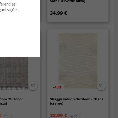
Fur (ocre)
Soft Fur (verde oliva)
ferências
ganizações
34.99 €
-40%
ndoor/Outdoor
Shaggy Indoor/Outdoor - Ithaca
inza)
(creme)
€
38.99 €
299 €
64.99 €