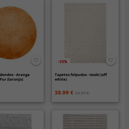
-30%
dondos - Aranga
Tapetes felpudos - Iwaki (off
Fur (laranja)
white)
38.99 €
54.99 €