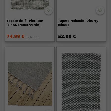
Tapete de lã - Plockton
Tapete redondo - Dhurry
(cinza/branco/verde)
(cinza)
74.99 €
52.99 €
124.99 €