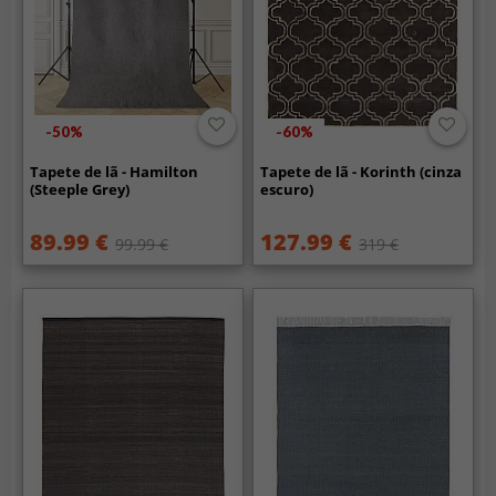
-50%
-60%
Tapete de lã - Hamilton
Tapete de lã - Korinth (cinza
(Steeple Grey)
escuro)
89.99 €
127.99 €
99.99 €
319 €