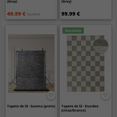
(Grey)
(Grey)
49.99 €
99.99 €
54.99 €
Novidade
Tapete de lã - Savona (preto)
Tapete de lã - Dundee
(cinza/branco)