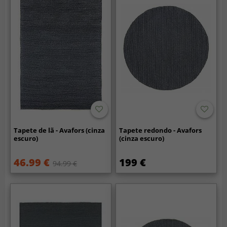
Tapete de lã - Avafors (cinza
Tapete redondo - Avafors
escuro)
(cinza escuro)
46.99 €
199 €
94.99 €