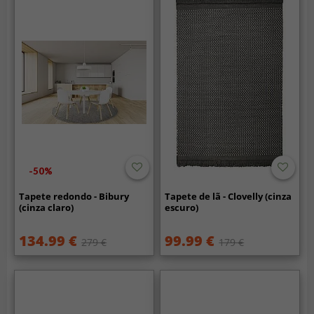
-50%
Tapete redondo - Bibury
Tapete de lã - Clovelly (cinza
(cinza claro)
escuro)
134.99 €
99.99 €
279 €
179 €