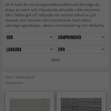
Ull är känt för sin exceptionella kvalitet och förmåga att
skapa en varm och inbjudande atmosfär i ditt utrymme.
Våra "Matta grå ull" erbjuder ett varierat utbud av grå
nyanser och mönster som kombineras med ullens
naturliga egenskaper, såsom värmeisolering och slitstyrka.
COR
COMPRIMENTO
LARGURA
TIPO
Mais
Início
/
Matta grå ull
66 produtos