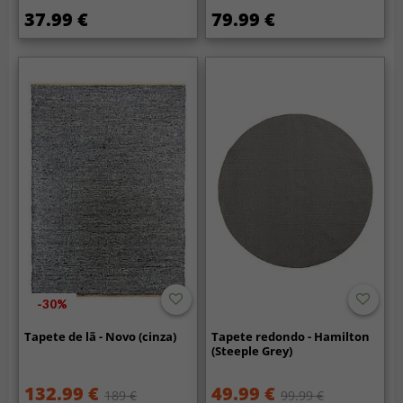
37.99 €
79.99 €
-30%
Tapete de lã - Novo (cinza)
Tapete redondo - Hamilton
(Steeple Grey)
132.99 €
49.99 €
189 €
99.99 €