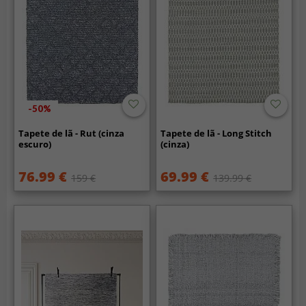
-50%
Tapete de lã - Rut (cinza
Tapete de lã - Long Stitch
escuro)
(cinza)
76.99 €
69.99 €
159 €
139.99 €