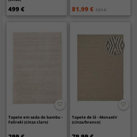
499 €
81.99 €
169 €
Tapete em seda de bambu -
Tapete de lã - Monastir
Faliraki (cinza claro)
(cinza/branco)
299 €
79.99 €