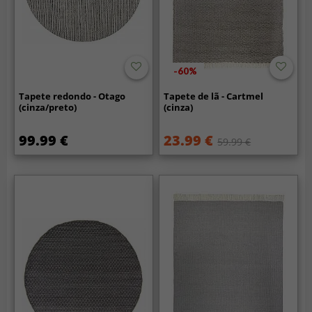
-60%
Tapete redondo - Otago
Tapete de lã - Cartmel
(cinza/preto)
(cinza)
99.99 €
23.99 €
59.99 €