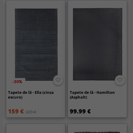
-30%
Tapete de lã - Ella (cinza
Tapete de lã - Hamilton
escuro)
(Asphalt)
159 €
99.99 €
229 €