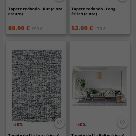
Tapete redondo - Rut (cinza
Tapete redondo - Long
escuro)
Stitch (cinza)
89.99 €
52.99 €
299 €
179 €
-50%
-50%
Tapete de lã - Luna (cinza)
Tapete de lã - Belize (cinza)