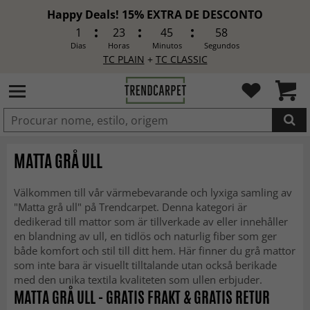
Happy Deals! 15% EXTRA DE DESCONTO
1
23
45
56
Dias
Horas
Minutos
Segundos
TC PLAIN
+
TC CLASSIC
ADICIONADO
MATTA GRÅ ULL
Välkommen till vår värmebevarande och lyxiga samling av
"Matta grå ull" på Trendcarpet. Denna kategori är
dedikerad till mattor som är tillverkade av eller innehåller
en blandning av ull, en tidlös och naturlig fiber som ger
både komfort och stil till ditt hem. Här finner du grå mattor
som inte bara är visuellt tilltalande utan också berikade
med den unika textila kvaliteten som ullen erbjuder.
MATTA GRÅ ULL - GRATIS FRAKT & GRATIS RETUR