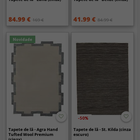
84.99 €
41.99 €
169 €
84.99 €
Novidade
-50%
Tapete de lã - Agra Hand
Tapete de lã - St. Kilda (cinza
Tufted Wool Premium
escuro)
(cinza)