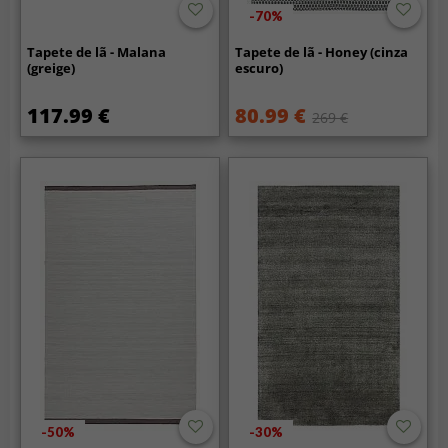
-70%
Tapete de lã - Malana
Tapete de lã - Honey (cinza
(greige)
escuro)
117.99 €
80.99 €
269 €
-50%
-30%