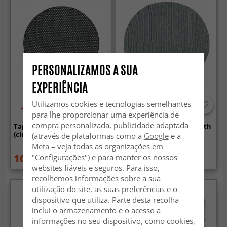
PERSONALIZAMOS A SUA
EXPERIÊNCIA
Utilizamos cookies e tecnologias semelhantes
-50%
-70%
para lhe proporcionar uma experiência de
compra personalizada, publicidade adaptada
Tapete redondo - Clovelly
Tapete redondo - Lynmouth
(cinza escuro)
(cinza claro)
(através de plataformas como a
Google
e a
Meta
– veja todas as organizações em
109.99 €
62.99 €
"Configurações") e para manter os nossos
219 €
209 €
websites fiáveis e seguros. Para isso,
recolhemos informações sobre a sua
utilização do site, as suas preferências e o
dispositivo que utiliza. Parte desta recolha
inclui o armazenamento e o acesso a
informações no seu dispositivo, como cookies,