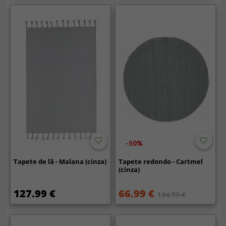
-50%
Tapete de lã - Malana (cinza)
Tapete redondo - Cartmel
(cinza)
127.99 €
66.99 €
134.99 €