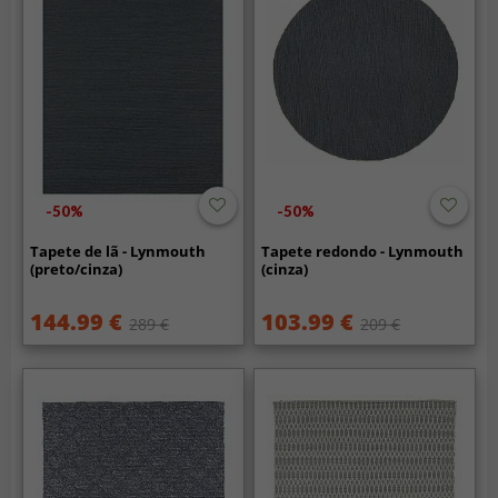
-50%
-50%
Tapete de lã - Lynmouth
Tapete redondo - Lynmouth
(preto/cinza)
(cinza)
144.99 €
103.99 €
289 €
209 €