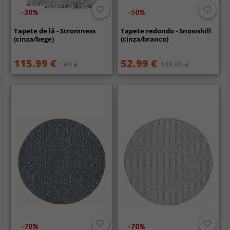
-30%
-50%
Tapete de lã - Stromness
Tapete redondo - Snowshill
(cinza/bege)
(cinza/branco)
115.99 €
52.99 €
169 €
105.99 €
-70%
-70%