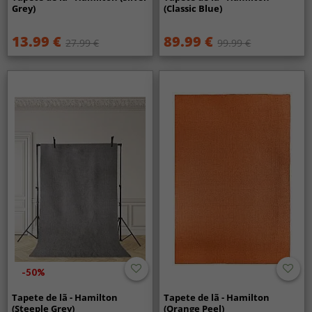
Grey)
(Classic Blue)
13.99 €
89.99 €
27.99 €
99.99 €
-50%
Tapete de lã - Hamilton
Tapete de lã - Hamilton
(Steeple Grey)
(Orange Peel)