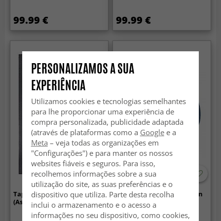
99.99 €
99.99 €
PERSONALIZAMOS A SUA
EXPERIÊNCIA
Utilizamos cookies e tecnologias semelhantes
para lhe proporcionar uma experiência de
compra personalizada, publicidade adaptada
(através de plataformas como a
Google
e a
Meta
– veja todas as organizações em
"Configurações") e para manter os nossos
websites fiáveis e seguros. Para isso,
recolhemos informações sobre a sua
utilização do site, as suas preferências e o
dispositivo que utiliza. Parte desta recolha
Tapete de lã - Hamilton
Tapete redondo - Hamilton
(Asphalt)
(azul-marinho)
inclui o armazenamento e o acesso a
informações no seu dispositivo, como cookies,