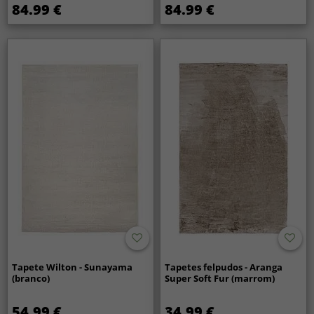
84.99 €
84.99 €
Tapete Wilton - Sunayama
Tapetes felpudos - Aranga
(branco)
Super Soft Fur (marrom)
54.99 €
34.99 €