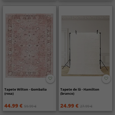
Tapete Wilton - Gombalia
Tapete de lã - Hamilton
(rosa)
(branco)
44.99 €
24.99 €
59.99 €
27.99 €