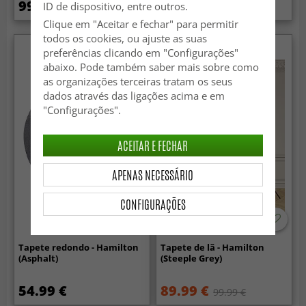
99.99 €
99.99 €
ID de dispositivo, entre outros.
Clique em "Aceitar e fechar" para permitir
todos os cookies, ou ajuste as suas
preferências clicando em "Configurações"
abaixo. Pode também saber mais sobre como
as organizações terceiras tratam os seus
dados através das ligações acima e em
"Configurações".
ACEITAR E FECHAR
APENAS NECESSÁRIO
CONFIGURAÇÕES
-50%
Tapete redondo - Hamilton
Tapete de lã - Hamilton
(Asphalt)
(Steeple Grey)
54.99 €
89.99 €
99.99 €