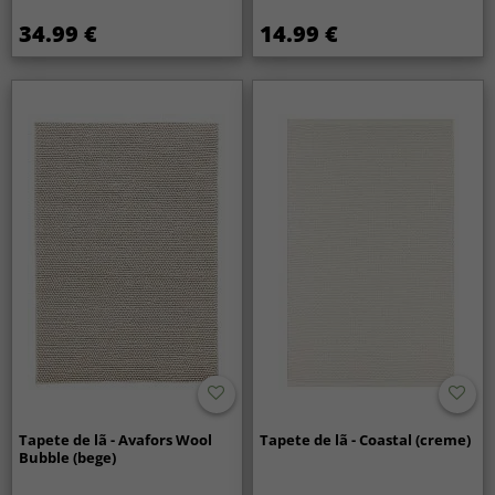
34.99 €
14.99 €
Tapete de lã - Avafors Wool
Tapete de lã - Coastal (creme)
Bubble (bege)