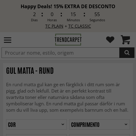
Happy Deals! 15% EXTRA DE DESCONTO
2
0
15
53
Dias
Horas
Minutos
Segundos
TC PLAIN
+
TC CLASSIC
ADICIONADO
GUL MATTA - RUND
En
rund matta
gul kan ge en färgklick i ditt rum som är
pigg, glad och lekfull. Det är en perfekt kontrast till
svartvita toner eller naturnära sådana som ofta
symboliserar lugn. En rund matta gul passar därför i rum
som du vill liva upp, som exempelvis barnrum och en hall.
COR
COMPRIMENTO