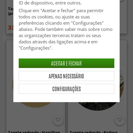
ID de dispositivo, entre outros.
Tapete redondo - Cesina
Tapete redondo - Mileto
Clique em "Aceitar e fechar" para permitir
(preto/dourado)
(cinza/dourado)
todos os cookies, ou ajuste as suas
preferências clicando em "Configurações"
33.99 €
59.99 €
84.99 €
84.99 €
abaixo. Pode também saber mais sobre como
as organizações terceiras tratam os seus
dados através das ligações acima e em
"Configurações".
ACEITAR E FECHAR
APENAS NECESSÁRIO
CONFIGURAÇÕES
Tapete redondo - Hamilton
Tapete redondo - Padova