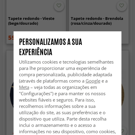
Tapete redondo - Vieste
Tapete redondo - Brendola
(bege/dourado)
(rosa/cinza/dourado)
59.99 €
59.99 €
84.99 €
84.99 €
PERSONALIZAMOS A SUA
EXPERIÊNCIA
Utilizamos cookies e tecnologias semelhantes
para lhe proporcionar uma experiência de
compra personalizada, publicidade adaptada
(através de plataformas como a
Google
e a
Meta
– veja todas as organizações em
"Configurações") e para manter os nossos
websites fiáveis e seguros. Para isso,
recolhemos informações sobre a sua
utilização do site, as suas preferências e o
dispositivo que utiliza. Parte desta recolha
inclui o armazenamento e o acesso a
informações no seu dispositivo, como cookies,
-60%