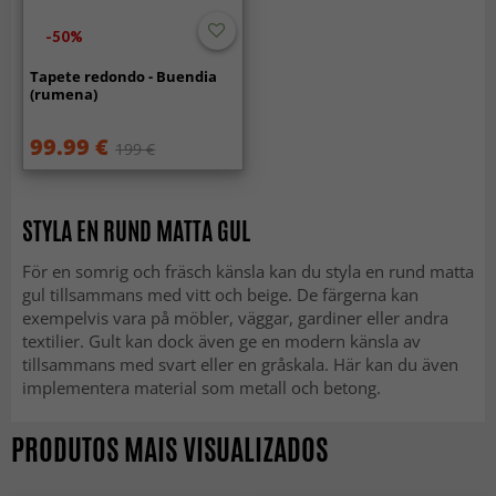
-50%
Tapete redondo - Buendia
(rumena)
99.99 €
199 €
STYLA EN RUND MATTA GUL
För en somrig och fräsch känsla kan du styla en rund matta
gul tillsammans med vitt och beige. De färgerna kan
exempelvis vara på möbler, väggar, gardiner eller andra
textilier. Gult kan dock även ge en modern känsla av
tillsammans med svart eller en gråskala. Här kan du även
implementera material som metall och betong.
PRODUTOS MAIS VISUALIZADOS