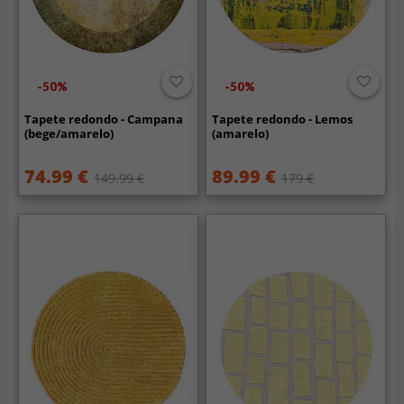
-50%
-50%
Tapete redondo - Campana
Tapete redondo - Lemos
(bege/amarelo)
(amarelo)
74.99 €
89.99 €
149.99 €
179 €