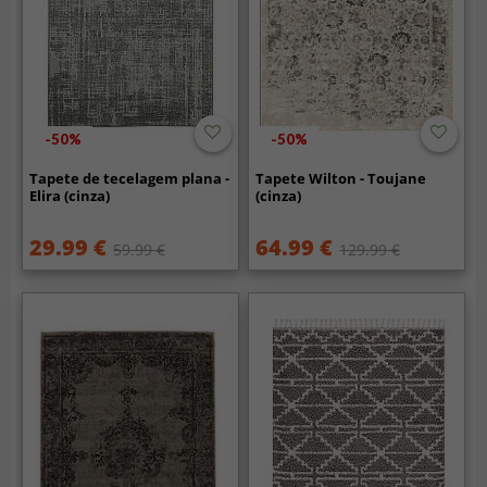
-50%
-50%
Tapete de tecelagem plana -
Tapete Wilton - Toujane
Elira (cinza)
(cinza)
29.99 €
64.99 €
59.99 €
129.99 €