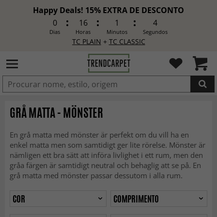
Happy Deals! 15% EXTRA DE DESCONTO
0
16
1
2
Dias
Horas
Minutos
Segundos
TC PLAIN
+
TC CLASSIC
ADICIONADO
GRÅ MATTA - MÖNSTER
En grå matta med mönster är perfekt om du vill ha en
enkel matta men som samtidigt ger lite rörelse. Mönster är
nämligen ett bra sätt att införa livlighet i ett rum, men den
gråa färgen är samtidigt neutral och behaglig att se på. En
grå matta med mönster passar dessutom i alla rum.
COR
COMPRIMENTO