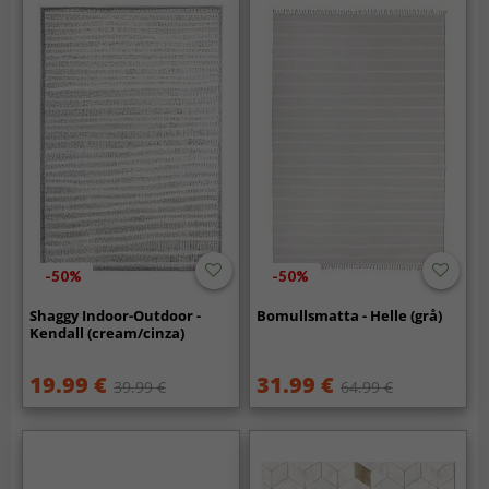
-50%
-50%
Shaggy Indoor-Outdoor -
Bomullsmatta - Helle (grå)
Kendall (cream/cinza)
19.99 €
31.99 €
39.99 €
64.99 €