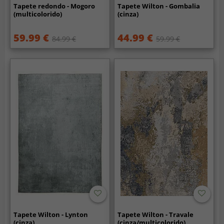
Tapete redondo - Mogoro
Tapete Wilton - Gombalia
(multicolorido)
(cinza)
59.99 €
44.99 €
84.99 €
59.99 €
Tapete Wilton - Lynton
Tapete Wilton - Travale
(cinza)
(cinza/multicolorido)