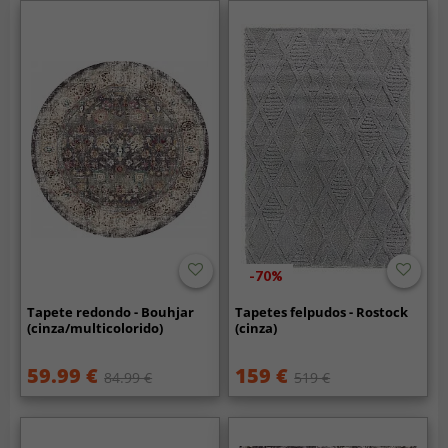
-70%
Tapete redondo - Bouhjar
Tapetes felpudos - Rostock
(cinza/multicolorido)
(cinza)
59.99 €
159 €
84.99 €
519 €