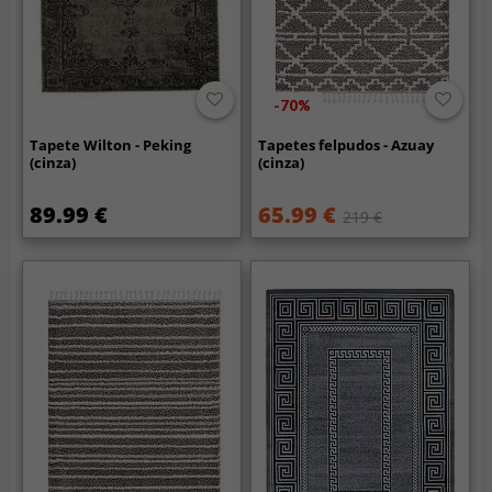
-70%
Tapete Wilton - Peking
Tapetes felpudos - Azuay
(cinza)
(cinza)
89.99 €
65.99 €
219 €