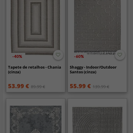
-40%
-60%
Tapete de retalhos - Chania
Shaggy - Indoor/Outdoor
(cinza)
Santos (cinza)
53.99 €
55.99 €
89.99 €
139.99 €