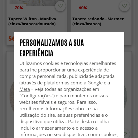
-70%
-60%
Tapete Wilton - Manilva
Tapete redondo - Mermer
(cinza/branco/dourado)
(cinza/branco)
56.99 €
33.99 €
189 €
84.99 €
PERSONALIZAMOS A SUA
EXPERIÊNCIA
Utilizamos cookies e tecnologias semelhantes
para lhe proporcionar uma experiência de
compra personalizada, publicidade adaptada
(através de plataformas como a
Google
e a
Meta
– veja todas as organizações em
"Configurações") e para manter os nossos
websites fiáveis e seguros. Para isso,
recolhemos informações sobre a sua
utilização do site, as suas preferências e o
dispositivo que utiliza. Parte desta recolha
inclui o armazenamento e o acesso a
informações no seu dispositivo, como cookies,