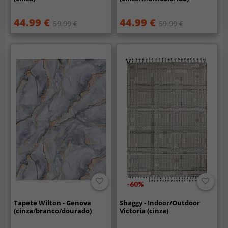
44.99 €
44.99 €
59.99 €
59.99 €
-60%
Tapete Wilton - Genova
Shaggy - Indoor/Outdoor
(cinza/branco/dourado)
Victoria (cinza)