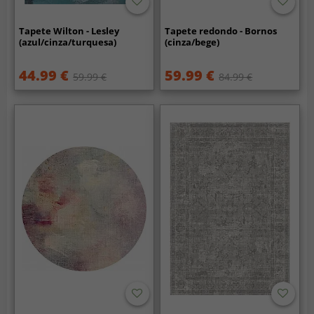
Tapete Wilton - Lesley
Tapete redondo - Bornos
(azul/cinza/turquesa)
(cinza/bege)
44.99 €
59.99 €
59.99 €
84.99 €