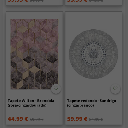
84.99 €
84.99 €
Tapete Wilton - Brendola
Tapete redondo - Sandrigo
(rosa/cinza/dourado)
(cinza/branco)
44.99 €
59.99 €
59.99 €
84.99 €