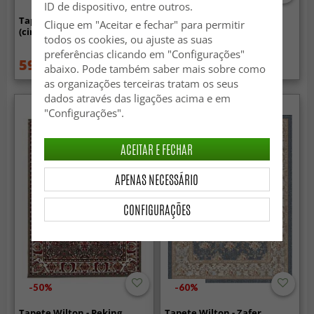
ID de dispositivo, entre outros.
Tapete redondo - Budoni
Tapete redondo - Lynton
Clique em "Aceitar e fechar" para permitir
(cinza/bege/amarelo)
(cinza)
todos os cookies, ou ajuste as suas
preferências clicando em "Configurações"
59.99 €
59.99 €
84.99 €
84.99 €
abaixo. Pode também saber mais sobre como
as organizações terceiras tratam os seus
dados através das ligações acima e em
"Configurações".
ACEITAR E FECHAR
APENAS NECESSÁRIO
CONFIGURAÇÕES
-50%
-60%
Tapete Wilton - Peking
Tapete Wilton - Zafer