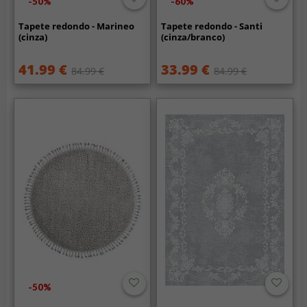
-50%
-60%
Tapete redondo - Marineo
Tapete redondo - Santi
(cinza)
(cinza/branco)
41.99 €
33.99 €
84.99 €
84.99 €
-50%