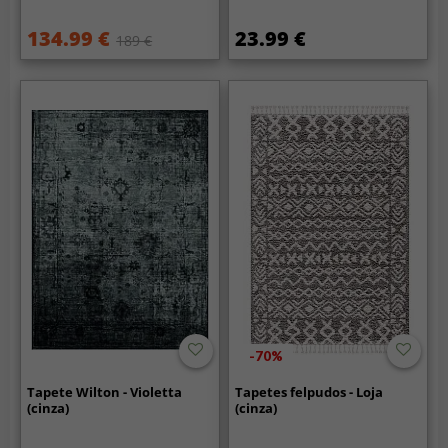
134.99 €
23.99 €
189 €
-70%
Tapete Wilton - Violetta
Tapetes felpudos - Loja
(cinza)
(cinza)