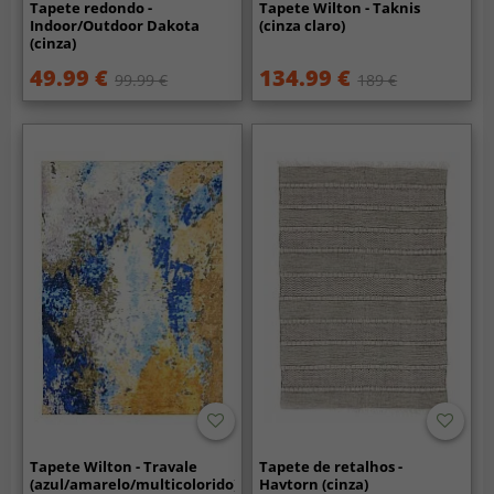
Tapete redondo -
Tapete Wilton - Taknis
Indoor/Outdoor Dakota
(cinza claro)
(cinza)
49.99 €
134.99 €
99.99 €
189 €
Tapete Wilton - Travale
Tapete de retalhos -
(azul/amarelo/multicolorido)
Havtorn (cinza)