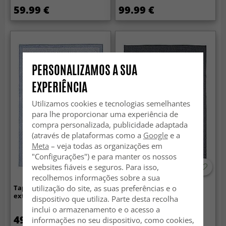
59.99 €
99.99 €
PERSONALIZAMOS A SUA
EXPERIÊNCIA
Utilizamos cookies e tecnologias semelhantes
para lhe proporcionar uma experiência de
compra personalizada, publicidade adaptada
(através de plataformas como a
Google
e a
Meta
– veja todas as organizações em
"Configurações") e para manter os nossos
websites fiáveis e seguros. Para isso,
recolhemos informações sobre a sua
utilização do site, as suas preferências e o
Tapete para interior e
Tapete para interior e
exterior - Monsaraz (azul)
exterior - Alta (antracite)
dispositivo que utiliza. Parte desta recolha
inclui o armazenamento e o acesso a
49.99 €
49.99 €
informações no seu dispositivo, como cookies,