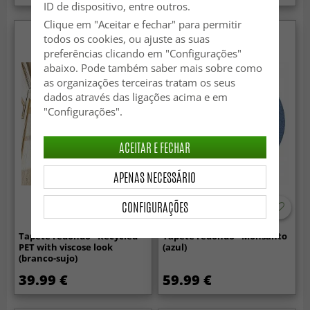
ID de dispositivo, entre outros.
Clique em "Aceitar e fechar" para permitir
todos os cookies, ou ajuste as suas
preferências clicando em "Configurações"
abaixo. Pode também saber mais sobre como
as organizações terceiras tratam os seus
dados através das ligações acima e em
"Configurações".
ACEITAR E FECHAR
APENAS NECESSÁRIO
CONFIGURAÇÕES
Tapete redondo - Recycled
Tapete redondo - Monsanto
PET with viscose look
(azul)
(branco-sujo)
39.99 €
59.99 €