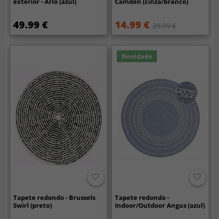
exterior - Arlo (azul)
Camden (cinza/branco)
49.99 €
14.99 €
29.99 €
Novidade
Tapete redondo - Brussels
Tapete redondo -
Swirl (preto)
Indoor/Outdoor Angus (azul)