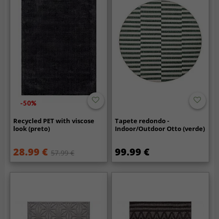
-50%
Recycled PET with viscose
Tapete redondo -
look (preto)
Indoor/Outdoor Otto (verde)
28.99 €
99.99 €
57.99 €