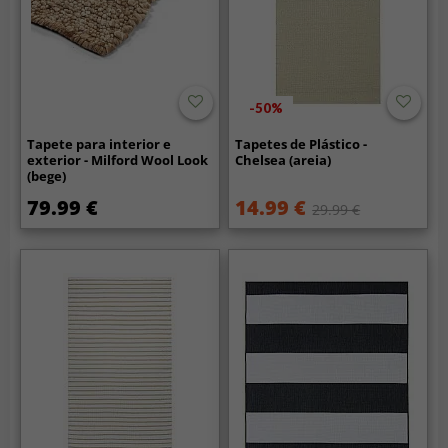
-50%
Tapete para interior e
Tapetes de Plástico -
exterior - Milford Wool Look
Chelsea (areia)
(bege)
79.99 €
14.99 €
29.99 €