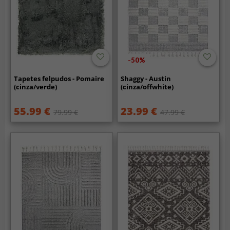
-50%
Tapetes felpudos - Pomaire
Shaggy - Austin
(cinza/verde)
(cinza/offwhite)
55.99 €
23.99 €
79.99 €
47.99 €