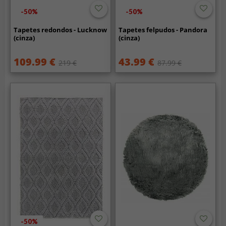
-50%
-50%
Tapetes redondos - Lucknow
Tapetes felpudos - Pandora
(cinza)
(cinza)
109.99 €
43.99 €
219 €
87.99 €
-50%