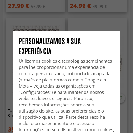
27.99 €
24.99 €
56.99 €
49.99 €
PERSONALIZAMOS A SUA
EXPERIÊNCIA
Utilizamos cookies e tecnologias semelhantes
para lhe proporcionar uma experiência de
compra personalizada, publicidade adaptada
(através de plataformas como a
Google
e a
Meta
– veja todas as organizações em
"Configurações") e para manter os nossos
websites fiáveis e seguros. Para isso,
-60%
recolhemos informações sobre a sua
utilização do site, as suas preferências e o
Tapetes felpudos -
Tapetes redondos - Fondi
Chimborazo (cinza)
(cinza)
dispositivo que utiliza. Parte desta recolha
inclui o armazenamento e o acesso a
35.99 €
124.99 €
informações no seu dispositivo, como cookies,
89.99 €