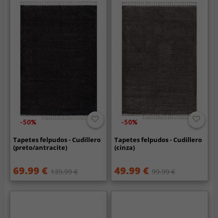
-50%
-50%
Tapetes felpudos - Cudillero
Tapetes felpudos - Cudillero
(preto/antracite)
(cinza)
69.99 €
49.99 €
139.99 €
99.99 €