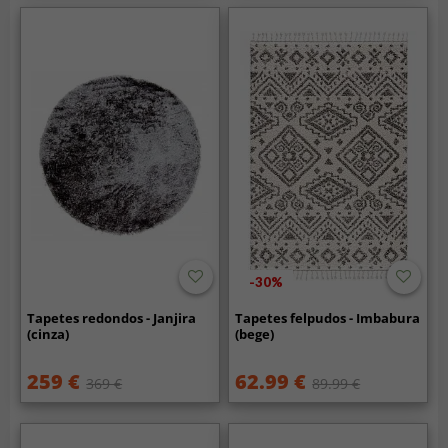
-30%
Tapetes redondos - Janjira
Tapetes felpudos - Imbabura
(cinza)
(bege)
259 €
62.99 €
369 €
89.99 €