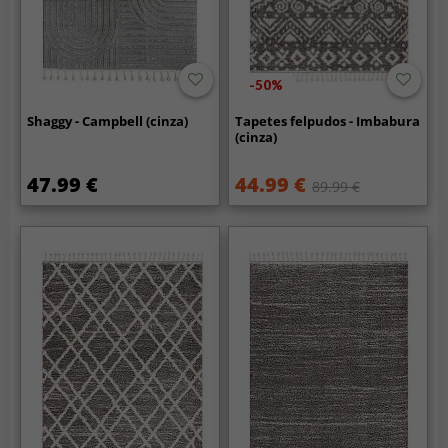
-50%
Shaggy - Campbell (cinza)
Tapetes felpudos - Imbabura
(cinza)
47.99 €
44.99 €
89.99 €