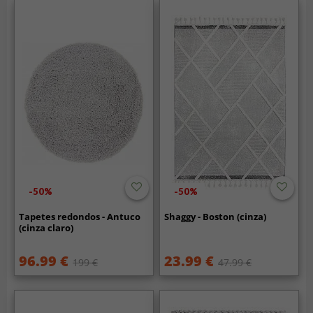
-50%
-50%
Tapetes redondos - Antuco
Shaggy - Boston (cinza)
(cinza claro)
96.99 €
23.99 €
199 €
47.99 €