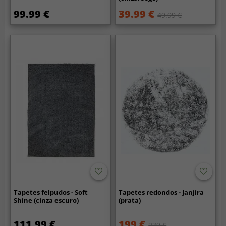
99.99 €
39.99 €
49.99 €
Tapetes felpudos - Soft
Tapetes redondos - Janjira
Shine (cinza escuro)
(prata)
111.99 €
199 €
239 €