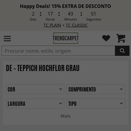
Happy Deals! 15% EXTRA DE DESCONTO
2
17
43
49
Dias
Horas
Minutos
Segundos
TC PLAIN
+
TC CLASSIC
ADICIONADO
DE – TEPPICH HOCHFLOR GRAU
COR
COMPRIMENTO
LARGURA
TIPO
Mais