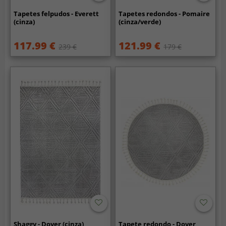
Tapetes felpudos - Everett
Tapetes redondos - Pomaire
(cinza)
(cinza/verde)
117.99 €
121.99 €
239 €
179 €
Shaggy - Dover (cinza)
Tapete redondo - Dover