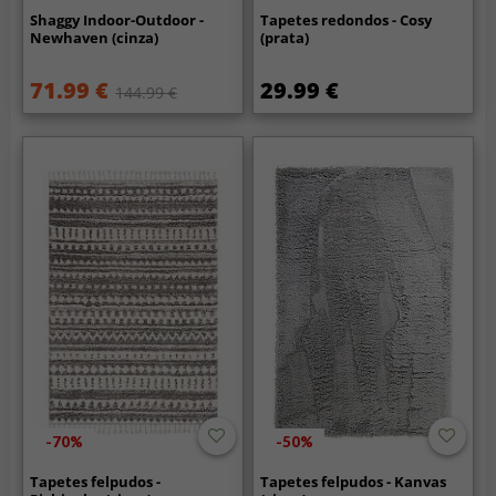
Shaggy Indoor-Outdoor -
Tapetes redondos - Cosy
Newhaven (cinza)
(prata)
71.99 €
29.99 €
144.99 €
-70%
-50%
Tapetes felpudos -
Tapetes felpudos - Kanvas