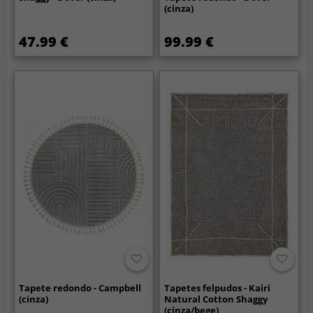
(cinza)
47.99 €
99.99 €
Tapete redondo - Campbell
Tapetes felpudos - Kairi
(cinza)
Natural Cotton Shaggy
(cinza/bege)