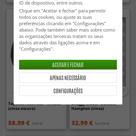
ID de dispositivo, entre outros.
Clique em "Aceitar e fechar" para permitir
todos os cookies, ou ajuste as suas
preferências clicando em "Configurações"
abaixo. Pode também saber mais sobre como
as organizações terceiras tratam os seus
dados através das ligações acima e em
"Configurações".
ACEITAR E FECHAR
APENAS NECESSÁRIO
CONFIGURAÇÕES
-70%
-40%
Tapetes redondos - Antuco
Shaggy Indoor-Outdoor -
(cinza escuro)
Hampton (cinza)
58.99 €
32.99 €
199 €
54.99 €