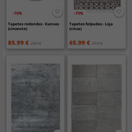
-70%
-70%
Tapetes redondos - Kanvas
Tapetes felpudos - Loja
(cinzento)
(cinza)
85.99 €
65.99 €
289 €
219 €