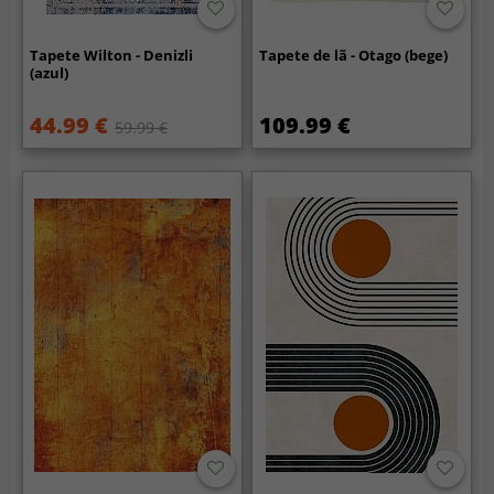
Tapete Wilton - Denizli
Tapete de lã - Otago (bege)
(azul)
44.99 €
109.99 €
59.99 €