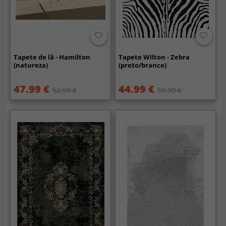
Tapete de lã - Hamilton
Tapete Wilton - Zebra
(natureza)
(preto/branco)
47.99 €
44.99 €
52.99 €
59.99 €