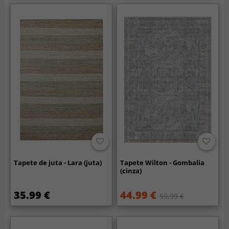
Tapete de juta - Lara (juta)
Tapete Wilton - Gombalia
(cinza)
35.99 €
44.99 €
59.99 €