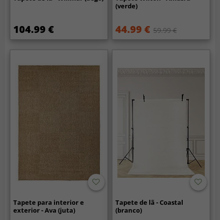
(verde)
104.99 €
44.99 €
59.99 €
Tapete para interior e
Tapete de lã - Coastal
exterior - Ava (juta)
(branco)