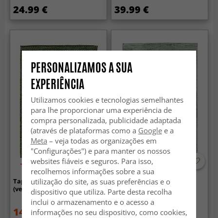
24.99 €
39.99 €
PERSONALIZAMOS A SUA
EXPERIÊNCIA
Utilizamos cookies e tecnologias semelhantes
para lhe proporcionar uma experiência de
compra personalizada, publicidade adaptada
(através de plataformas como a
Google
e a
Meta
– veja todas as organizações em
"Configurações") e para manter os nossos
websites fiáveis e seguros. Para isso,
-50%
recolhemos informações sobre a sua
utilização do site, as suas preferências e o
Tapete de retalhos - Tuva
Tapetes felpudos - Aranga
(verde)
Super Soft Fur (verde)
dispositivo que utiliza. Parte desta recolha
inclui o armazenamento e o acesso a
14.99 €
34.99 €
informações no seu dispositivo, como cookies,
29.99 €