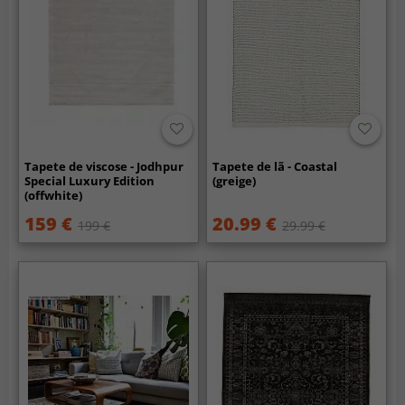
Tapete de viscose - Jodhpur
Tapete de lã - Coastal
Special Luxury Edition
(greige)
(offwhite)
159 €
20.99 €
199 €
29.99 €