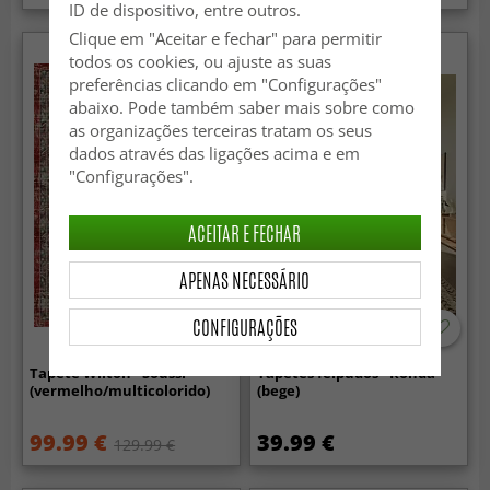
ID de dispositivo, entre outros.
Clique em "Aceitar e fechar" para permitir
todos os cookies, ou ajuste as suas
preferências clicando em "Configurações"
abaixo. Pode também saber mais sobre como
as organizações terceiras tratam os seus
dados através das ligações acima e em
"Configurações".
ACEITAR E FECHAR
APENAS NECESSÁRIO
CONFIGURAÇÕES
Tapete Wilton - Soussi
Tapetes felpudos - Ronda
(vermelho/multicolorido)
(bege)
99.99 €
39.99 €
129.99 €