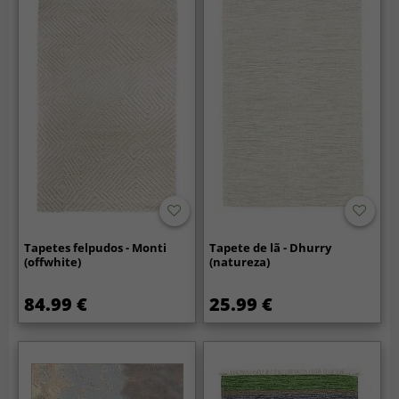
Tapetes felpudos - Monti
Tapete de lã - Dhurry
(offwhite)
(natureza)
84.99 €
25.99 €