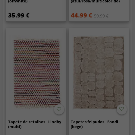
(offwhite)
(azul/rosa/multicolorido)
35.99 €
44.99 €
59.99 €
Tapete de retalhos - Lindby
Tapetes felpudos - Fondi
(multi)
(bege)