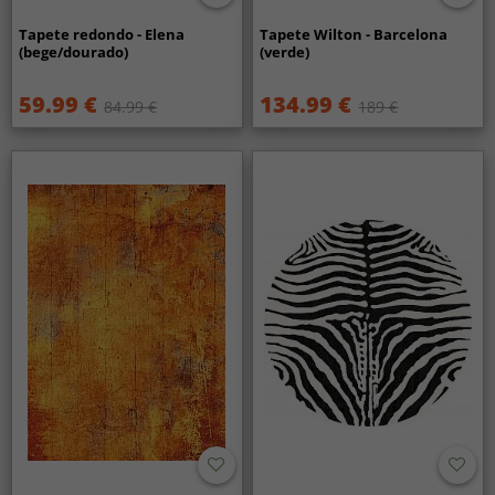
Tapete redondo - Elena
Tapete Wilton - Barcelona
(bege/dourado)
(verde)
59.99 €
134.99 €
84.99 €
189 €