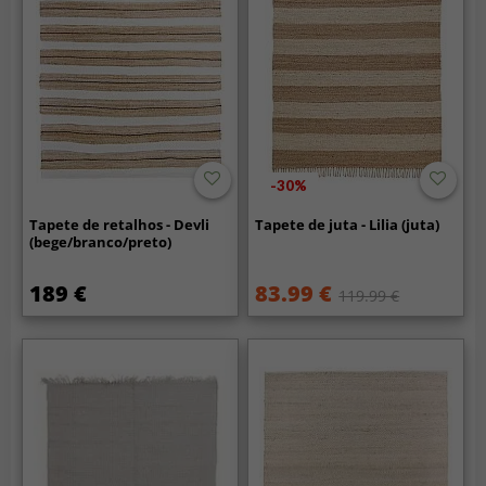
-30%
Tapete de retalhos - Devli
Tapete de juta - Lilia (juta)
(bege/branco/preto)
189 €
83.99 €
119.99 €