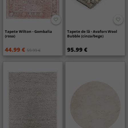
Tapete Wilton - Gombalia
Tapete de lã - Avafors Wool
(rosa)
Bubble (cinza/bege)
44.99 €
95.99 €
59.99 €