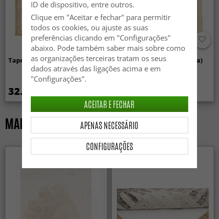
ID de dispositivo, entre outros.
Clique em "Aceitar e fechar" para permitir
todos os cookies, ou ajuste as suas
preferências clicando em "Configurações"
abaixo. Pode também saber mais sobre como
as organizações terceiras tratam os seus
Tapete de juta - Mantha (juta)
Tapete de juta - Garui (juta)
dados através das ligações acima e em
"Configurações".
32.99 €
49.99 €
ACEITAR E FECHAR
MAIS VENDIDOS NOS ÚLTIMOS 7 DIAS
APENAS NECESSÁRIO
CONFIGURAÇÕES