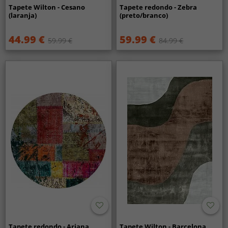
Tapete Wilton - Cesano
Tapete redondo - Zebra
(laranja)
(preto/branco)
44.99 €
59.99 €
59.99 €
84.99 €
Tapete redondo - Ariana
Tapete Wilton - Barcelona