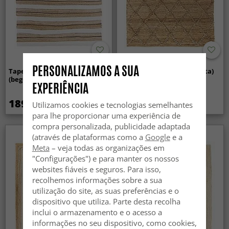
PERSONALIZAMOS A SUA
Tapete de retalhos - Devli
Tapete de juta - Okara (juta)
(bege/branco/preto)
EXPERIÊNCIA
189 €
132.99 €
Utilizamos cookies e tecnologias semelhantes
para lhe proporcionar uma experiência de
compra personalizada, publicidade adaptada
(através de plataformas como a
Google
e a
Meta
– veja todas as organizações em
"Configurações") e para manter os nossos
websites fiáveis e seguros. Para isso,
recolhemos informações sobre a sua
utilização do site, as suas preferências e o
dispositivo que utiliza. Parte desta recolha
inclui o armazenamento e o acesso a
informações no seu dispositivo, como cookies,