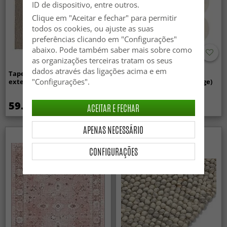
ID de dispositivo, entre outros.
Clique em "Aceitar e fechar" para permitir
todos os cookies, ou ajuste as suas
preferências clicando em "Configurações"
abaixo. Pode também saber mais sobre como
as organizações terceiras tratam os seus
dados através das ligações acima e em
Tapete para interior e
Tapete shaggy ondulado -
"Configurações".
exterior - Arlo (bege)
Aranga Super Soft Fur (bege)
59.99 €
49.99 €
ACEITAR E FECHAR
APENAS NECESSÁRIO
Novidade
CONFIGURAÇÕES