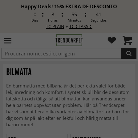
Happy Deals! 15% EXTRA DE DESCONTO
0
8
55
39
Dias
Horas
Minutos
Segundos
TC PLAIN
+
TC CLASSIC
ADICIONADO
BILMATTA
En barnmatta med bilbana är det perfekta valet för både
lek, inredning och komfort. I syntetisk ull blir de dessutom
lättskötta och tåliga så att bilmattan kan användas under
hela barnets uppväxt utan problem. Här på Trendcarpet
har vi samlat flera olika varianter av bilmattor för barn för
dig som är på jakt efter en lekfull och härlig matta till
barnrummet.