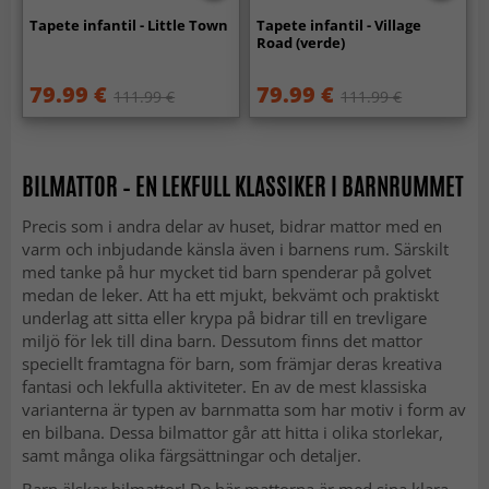
Tapete infantil - Little Town
Tapete infantil - Village
Road (verde)
79.99 €
79.99 €
111.99 €
111.99 €
BILMATTOR – EN LEKFULL KLASSIKER I BARNRUMMET
Precis som i andra delar av huset, bidrar mattor med en
varm och inbjudande känsla även i barnens rum. Särskilt
med tanke på hur mycket tid barn spenderar på golvet
medan de leker. Att ha ett mjukt, bekvämt och praktiskt
underlag att sitta eller krypa på bidrar till en trevligare
miljö för lek till dina barn. Dessutom finns det mattor
speciellt framtagna för barn, som främjar deras kreativa
fantasi och lekfulla aktiviteter. En av de mest klassiska
varianterna är typen av barnmatta som har motiv i form av
en bilbana. Dessa bilmattor går att hitta i olika storlekar,
samt många olika färgsättningar och detaljer.