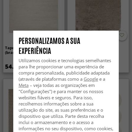
PERSONALIZAMOS A SUA
Tapete Wilton - Sunayama
Tapetes felpudos - Aranga
EXPERIÊNCIA
(branco)
Super Soft Fur (marrom)
Utilizamos cookies e tecnologias semelhantes
54.99 €
34.99 €
para lhe proporcionar uma experiência de
compra personalizada, publicidade adaptada
(através de plataformas como a
Google
e a
Meta
– veja todas as organizações em
Novidade
"Configurações") e para manter os nossos
websites fiáveis e seguros. Para isso,
recolhemos informações sobre a sua
utilização do site, as suas preferências e o
dispositivo que utiliza. Parte desta recolha
inclui o armazenamento e o acesso a
informações no seu dispositivo, como cookies,