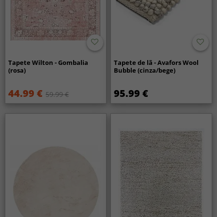
Tapete Wilton - Gombalia
Tapete de lã - Avafors Wool
(rosa)
Bubble (cinza/bege)
44.99 €
95.99 €
59.99 €