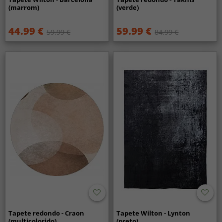
(marrom)
(verde)
44.99 €
59.99 €
59.99 €
84.99 €
Tapete redondo - Craon
Tapete Wilton - Lynton
(multicolorido)
(preto)