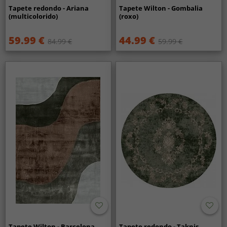
Tapete redondo - Ariana
Tapete Wilton - Gombalia
(multicolorido)
(roxo)
59.99 €
44.99 €
84.99 €
59.99 €
Tapete Wilton - Barcelona
Tapete redondo - Taknis