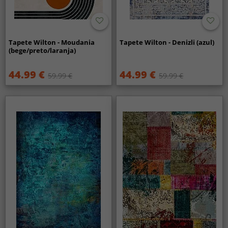
Tapete Wilton - Moudania
Tapete Wilton - Denizli (azul)
(bege/preto/laranja)
44.99 €
44.99 €
59.99 €
59.99 €