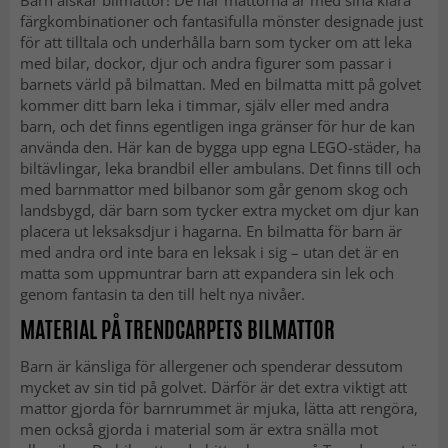
Barn älskar bilmattor! De här mattorna är med sina klara
färgkombinationer och fantasifulla mönster designade just
för att tilltala och underhålla barn som tycker om att leka
med bilar, dockor, djur och andra figurer som passar i
barnets värld på bilmattan. Med en bilmatta mitt på golvet
kommer ditt barn leka i timmar, själv eller med andra
barn, och det finns egentligen inga gränser för hur de kan
använda den. Här kan de bygga upp egna LEGO-städer, ha
biltävlingar, leka brandbil eller ambulans. Det finns till och
med barnmattor med bilbanor som går genom skog och
landsbygd, där barn som tycker extra mycket om djur kan
placera ut leksaksdjur i hagarna. En bilmatta för barn är
med andra ord inte bara en leksak i sig – utan det är en
matta som uppmuntrar barn att expandera sin lek och
genom fantasin ta den till helt nya nivåer.
MATERIAL PÅ TRENDCARPETS BILMATTOR
Barn är känsliga för allergener och spenderar dessutom
mycket av sin tid på golvet. Därför är det extra viktigt att
mattor gjorda för barnrummet är mjuka, lätta att rengöra,
men också gjorda i material som är extra snälla mot