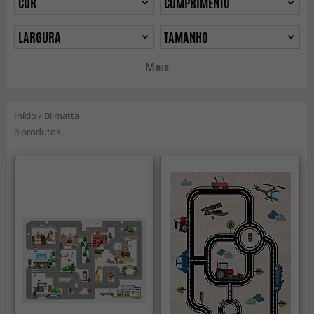
COR
COMPRIMENTO
LARGURA
TAMANHO
Mais
Início
/
Bilmatta
6 produtos