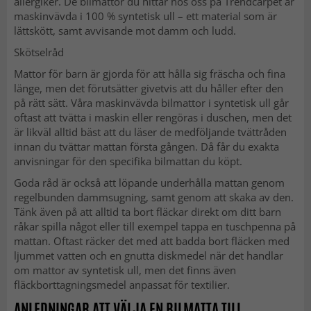
allergiker. De bilmattor du hittar hos oss på Trendcarpet är
maskinvävda i 100 % syntetisk ull – ett material som är
lättskött, samt avvisande mot damm och ludd.
Skötselråd
Mattor för barn är gjorda för att hålla sig fräscha och fina
länge, men det förutsätter givetvis att du håller efter den
på rätt sätt. Våra maskinvävda bilmattor i syntetisk ull går
oftast att tvätta i maskin eller rengöras i duschen, men det
är likväl alltid bäst att du läser de medföljande tvättråden
innan du tvättar mattan första gången. Då får du exakta
anvisningar för den specifika bilmattan du köpt.
Goda råd är också att löpande underhålla mattan genom
regelbunden dammsugning, samt genom att skaka av den.
Tänk även på att alltid ta bort fläckar direkt om ditt barn
råkar spilla något eller till exempel tappa en tuschpenna på
mattan. Oftast räcker det med att badda bort fläcken med
ljummet vatten och en gnutta diskmedel när det handlar
om mattor av syntetisk ull, men det finns även
fläckborttagningsmedel anpassat för textilier.
ANLEDNINGAR ATT VÄLJA EN BILMATTA TILL