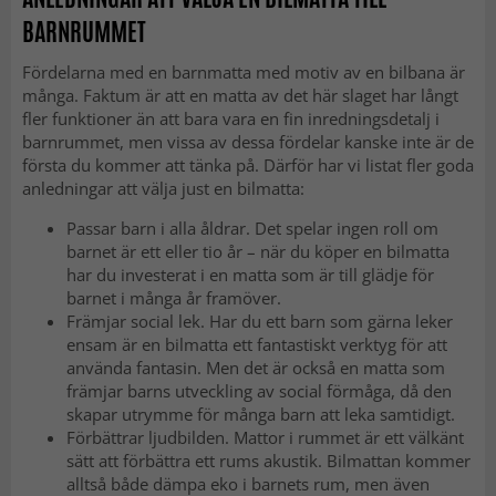
BARNRUMMET
Fördelarna med en barnmatta med motiv av en bilbana är
många. Faktum är att en matta av det här slaget har långt
fler funktioner än att bara vara en fin inredningsdetalj i
barnrummet, men vissa av dessa fördelar kanske inte är de
första du kommer att tänka på. Därför har vi listat fler goda
anledningar att välja just en bilmatta:
Passar barn i alla åldrar. Det spelar ingen roll om
barnet är ett eller tio år – när du köper en bilmatta
har du investerat i en matta som är till glädje för
barnet i många år framöver.
Främjar social lek. Har du ett barn som gärna leker
ensam är en bilmatta ett fantastiskt verktyg för att
använda fantasin. Men det är också en matta som
främjar barns utveckling av social förmåga, då den
skapar utrymme för många barn att leka samtidigt.
Förbättrar ljudbilden. Mattor i rummet är ett välkänt
sätt att förbättra ett rums akustik. Bilmattan kommer
alltså både dämpa eko i barnets rum, men även