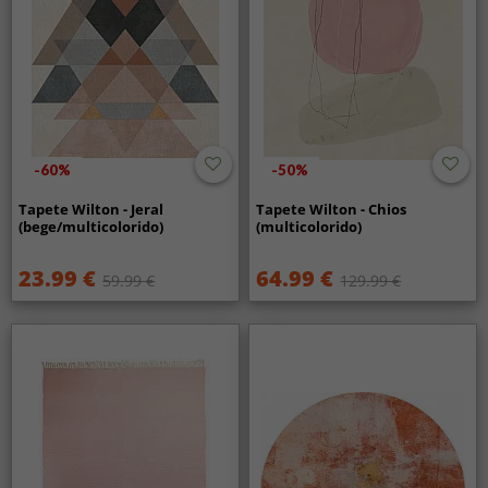
-60%
-50%
Tapete Wilton - Jeral
Tapete Wilton - Chios
(bege/multicolorido)
(multicolorido)
23.99 €
64.99 €
59.99 €
129.99 €