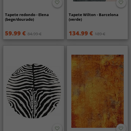
Tapete redondo - Elena
Tapete Wilton - Barcelona
(bege/dourado)
(verde)
59.99 €
134.99 €
84.99 €
189 €