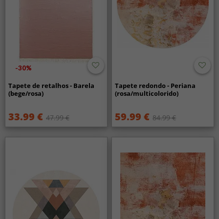
-30%
Tapete de retalhos - Barela
Tapete redondo - Periana
(bege/rosa)
(rosa/multicolorido)
33.99 €
59.99 €
47.99 €
84.99 €