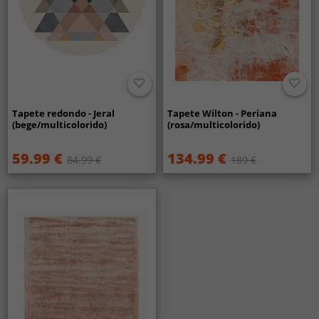
Tapete redondo - Jeral
Tapete Wilton - Periana
(bege/multicolorido)
(rosa/multicolorido)
59.99 €
134.99 €
84.99 €
189 €