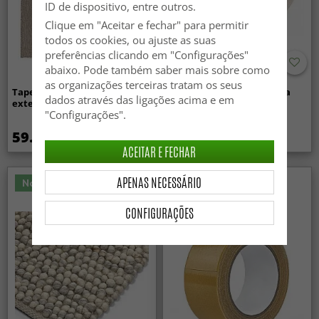
ID de dispositivo, entre outros.
Clique em "Aceitar e fechar" para permitir
todos os cookies, ou ajuste as suas
preferências clicando em "Configurações"
abaixo. Pode também saber mais sobre como
as organizações terceiras tratam os seus
Tapete para interior e
Tapetes redondos - Aranga
dados através das ligações acima e em
exterior - Arlo (bege)
Super Soft Fur (bege)
"Configurações".
59.99 €
34.99 €
ACEITAR E FECHAR
APENAS NECESSÁRIO
Novidade
Novidade
CONFIGURAÇÕES