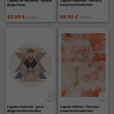
Tapete de retalhos - Barela
Tapete redondo - Periana
(bege/rosa)
(rosa/multicolorido)
33.99 €
59.99 €
47.99 €
84.99 €
Tapete redondo - Jeral
Tapete Wilton - Periana
(bege/multicolorido)
(rosa/multicolorido)