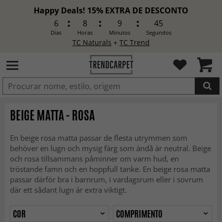
Happy Deals! 15% EXTRA DE DESCONTO
6
8
9
43
Dias
Horas
Minutos
Segundos
TC Naturals
+
TC Trend
ADICIONADO
BEIGE MATTA - ROSA
En beige rosa matta passar de flesta utrymmen som
behöver en lugn och mysig färg som ändå är neutral. Beige
och rosa tillsammans påminner om varm hud, en
tröstande famn och en hoppfull tanke. En beige rosa matta
passar därför bra i barnrum, i vardagsrum eller i sovrum
där ett sådant lugn är extra viktigt.
COR
COMPRIMENTO