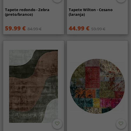
Tapete redondo - Zebra
Tapete Wilton - Cesano
(preto/branco)
(laranja)
59.99 €
44.99 €
84.99 €
59.99 €