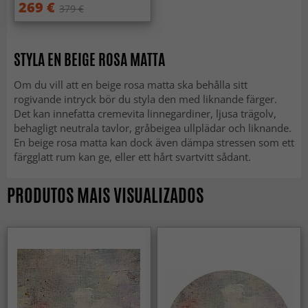
269 €
379 €
STYLA EN BEIGE ROSA MATTA
Om du vill att en beige rosa matta ska behålla sitt
rogivande intryck bör du styla den med liknande färger.
Det kan innefatta cremevita linnegardiner, ljusa trägolv,
behagligt neutrala tavlor, gråbeigea ullplädar och liknande.
En beige rosa matta kan dock även dämpa stressen som ett
färgglatt rum kan ge, eller ett hårt svartvitt sådant.
PRODUTOS MAIS VISUALIZADOS