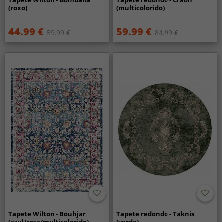
(roxo)
(multicolorido)
44.99 €
59.99 €
59.99 €
84.99 €
Tapete Wilton - Bouhjar
Tapete redondo - Taknis
(azul/rosa/multicolorido)
(verde)