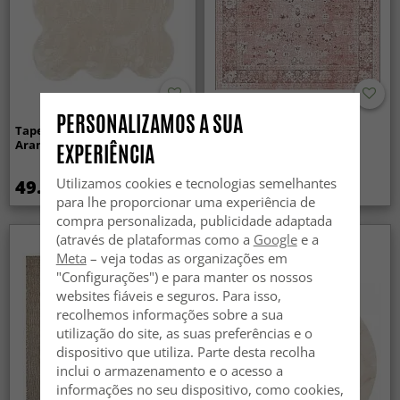
PERSONALIZAMOS A SUA
Tapete shaggy ondulado -
Tapete Wilton - Gombalia
Aranga Super Soft Fur (bege)
(rosa)
EXPERIÊNCIA
Utilizamos cookies e tecnologias semelhantes
49.99 €
44.99 €
59.99 €
para lhe proporcionar uma experiência de
compra personalizada, publicidade adaptada
(através de plataformas como a
Google
e a
Meta
– veja todas as organizações em
"Configurações") e para manter os nossos
websites fiáveis e seguros. Para isso,
recolhemos informações sobre a sua
utilização do site, as suas preferências e o
dispositivo que utiliza. Parte desta recolha
inclui o armazenamento e o acesso a
informações no seu dispositivo, como cookies,