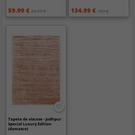
59.99 €
134.99 €
84.99 €
189 €
Tapete de viscose - Jodhpur
Special Luxury Edition
(damasco)