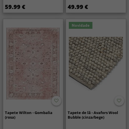
59.99 €
49.99 €
Novidade
Tapete Wilton - Gombalia
Tapete de lã - Avafors Wool
(rosa)
Bubble (cinza/bege)