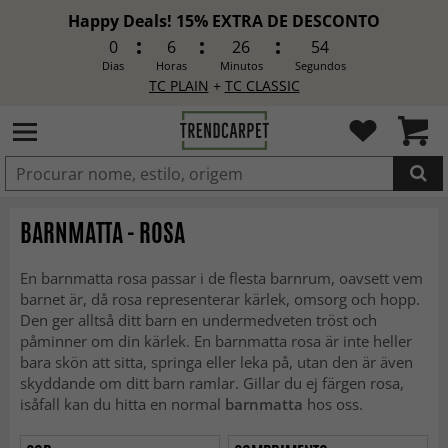
Happy Deals! 15% EXTRA DE DESCONTO
0
6
26
52
Dias
Horas
Minutos
Segundos
TC PLAIN
+
TC CLASSIC
ADICIONADO
BARNMATTA - ROSA
En barnmatta rosa passar i de flesta barnrum, oavsett vem
barnet är, då rosa representerar kärlek, omsorg och hopp.
Den ger alltså ditt barn en undermedveten tröst och
påminner om din kärlek. En barnmatta rosa är inte heller
bara skön att sitta, springa eller leka på, utan den är även
skyddande om ditt barn ramlar. Gillar du ej färgen rosa,
isåfall kan du hitta en normal
barnmatta
hos oss.