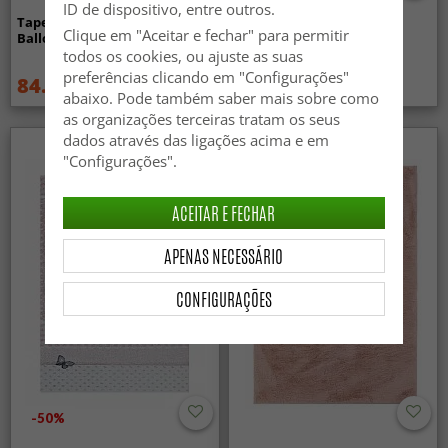
ID de dispositivo, entre outros.
Tapete infantil - Unicorn
Tapete infantil - Dancing
Clique em "Aceitar e fechar" para permitir
Balloon (rosa)
ballerinas (rosa)
todos os cookies, ou ajuste as suas
preferências clicando em "Configurações"
84.99 €
59.99 €
114.99 €
99.99 €
abaixo. Pode também saber mais sobre como
as organizações terceiras tratam os seus
dados através das ligações acima e em
"Configurações".
ACEITAR E FECHAR
APENAS NECESSÁRIO
CONFIGURAÇÕES
-50%