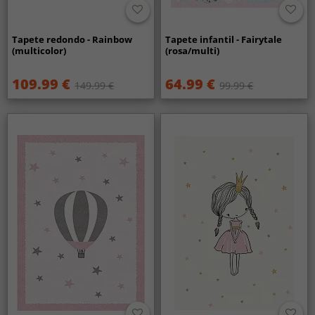
Tapete redondo - Rainbow
Tapete infantil - Fairytale
(multicolor)
(rosa/multi)
109.99 €
64.99 €
149.99 €
99.99 €